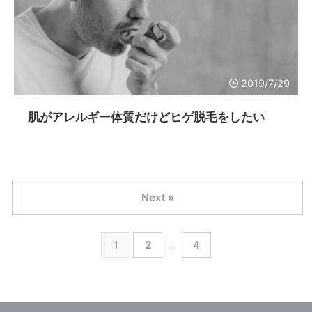
2019/7/29
肌がアレルギー体質だけどヒゲ脱毛をしたい
Next »
1
2
…
4