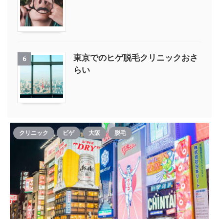
東京でのヒゲ脱毛クリニックおさ
6
らい
クリニック
ビゲ
大阪
脱毛