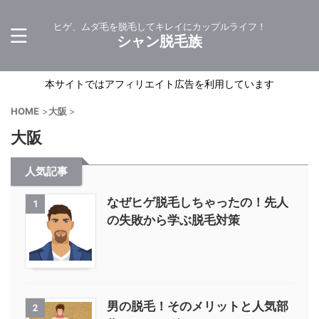
ヒゲ、ムダ毛を脱毛してキレイにカップルライフ！
シャン脱毛族
本サイトではアフィリエイト広告を利用しています
HOME
>
大阪
>
大阪
人気記事
なぜヒゲ脱毛しちゃったの！先人
1
の失敗から学ぶ脱毛対策
男の脱毛！そのメリットと人気部
2